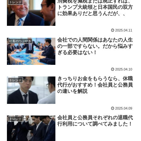
消費税を減税または廃止すれば、
トレンド
トランプ大統領と日本国民の双方
に効果ありだと思うんだが、、
2025.04.11
会社での人間関係はあなたの人生
社畜のつぶやき
の一部ですらない。だから悩みす
ぎる必要はない！
2025.04.10
きっちりお金をもらうなら、休職
トレンド
代行がおすすめ！会社員と公務員
の違いを解説
2025.04.09
会社員と公務員それぞれの退職代
トレンド
行利用について調べてみました！